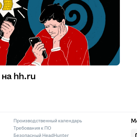
на hh.ru
М
Производственный календарь
Требования к ПО
Безопасный HeadHunter